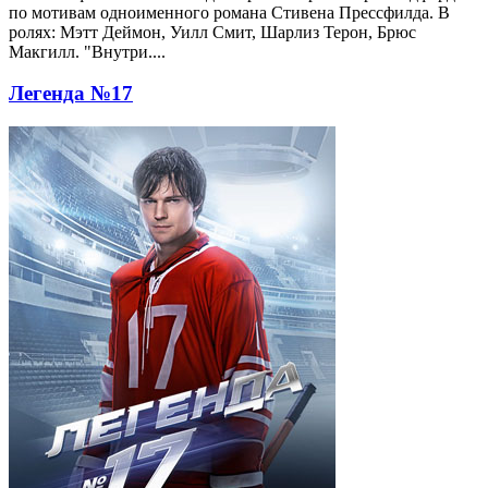
по мотивам одноименного романа Стивена Прессфилда. В
ролях: Мэтт Деймон, Уилл Смит, Шарлиз Терон, Брюс
Макгилл. "Внутри....
Легенда №17