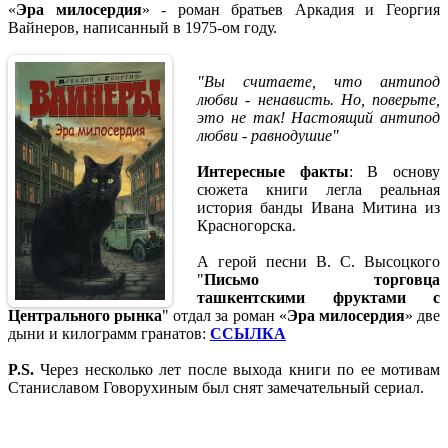
«
Эра милосердия
» - роман братьев Аркадия и Георгия
Вайнеров, написанный в 1975-ом году.
"Вы считаете, что антипод
любви - ненависть. Но, поверьте,
это не так! Настоящий антипод
любви - равнодушие"
Интересные факты
: В основу
сюжета книги легла реальная
история банды Ивана Митина из
Красногорска.
А герой песни В. С. Высоцкого
"
Письмо торговца
ташкентскими фруктами с
Центрального рынка
" отдал за роман «
Эра милосердия
» две
дыни и килограмм гранатов:
ССЫЛКА
P.S.
Через несколько лет после выхода книги по ее мотивам
Станиславом Говорухиным был снят замечательный сериал.