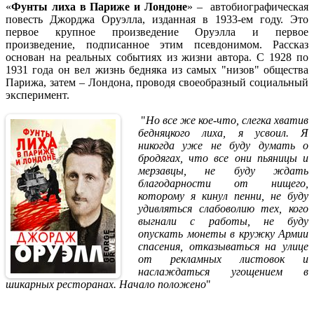
«
Фунты лиха в Париже и Лондоне
» – автобиографическая
повесть Джорджа Оруэлла, изданная в 1933-ем году. Это
первое крупное произведение Оруэлла и первое
произведение, подписанное этим псевдонимом. Рассказ
основан на реальных событиях из жизни автора. С 1928 по
1931 года он вел жизнь бедняка из самых "низов" общества
Парижа, затем – Лондона, проводя своеобразный социальный
эксперимент.
"
Но все же кое-что, слегка хватив
бедняцкого лиха, я усвоил. Я
никогда уже не буду думать о
бродягах, что все они пьяницы и
мерзавцы, не буду ждать
благодарности от нищего,
которому я кинул пенни, не буду
удивляться слабоволию тех, кого
выгнали с работы, не буду
опускать монеты в кружку Армии
спасения, отказываться на улице
от рекламных листовок и
наслаждаться угощением в
шикарных ресторанах. Начало положено
"