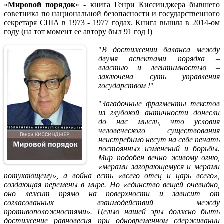
«
Мировой порядок
» - книга Генри Киссинджера бывшего
советника по национальной безопасности и государственного
секретаря США в 1973 - 1977 годах. Книга вышла в 2014-ом
году (на тот момент ее автору был 91 год !)
"
В достижении баланса между
двумя аспектами порядка –
властью и легитимностью –
заключена суть управления
государством !
"
"
Загадочные фрагменты текстов
из глубокой античности донесли
до нас мысль, что условия
человеческого существования
неистребимо несут на себе печать
постоянных изменений и борьбы.
Мир подобен вечно живому огню,
«мерами загорающемуся и мерами
потухающему», а война есть «всего отец и царь всего»,
создающая перемены в мире. Но «единство вещей очевидно,
оно лежит прямо на поверхности и зависит от
согласованных взаимодействий между
противоположностями». Целью нашей эры должно быть
достижение равновесия при одновременном сдерживании