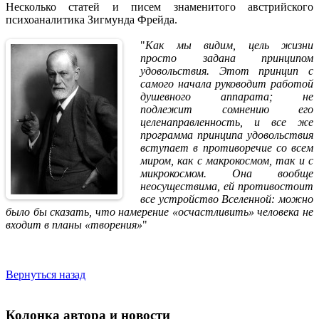
Несколько статей и писем знаменитого австрийского
психоаналитика Зигмунда Фрейда.
"
Как мы видим, цель жизни
просто задана принципом
удовольствия. Этот принцип с
самого начала руководит работой
душевного аппарата; не
подлежит сомнению его
целенаправленность, и все же
программа принципа удовольствия
вступает в противоречие со всем
миром, как с макрокосмом, так и с
микрокосмом. Она вообще
неосуществима, ей противостоит
все устройство Вселенной: можно
было бы сказать, что намерение «осчастливить» человека не
входит в планы «творения»
"
Вернуться назад
Колонка автора и новости