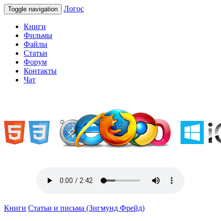
Логос
Toggle navigation
Книги
Фильмы
Файлы
Статьи
Форум
Контакты
Чат
«Welcome to Ukraine»
Книги
Статьи и письма (Зигмунд Фрейд)