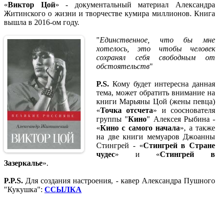
«
Виктор Цой
» - документальный материал Александра
Житинского о жизни и творчестве кумира миллионов. Книга
вышла в 2016-ом году.
"
Единственное, что бы мне
хотелось, это чтобы человек
сохранял себя свободным от
обстоятельств
"
P.S.
Кому будет интересна данная
тема, может обратить внимание на
книги Марьяны Цой (жены певца)
«
Точка отсчета
» и сооснователя
группы "
Кино
" Алексея Рыбина -
«
Кино с самого начала
», а также
на две книги мемуаров Джоанны
Стингрей - «
Стингрей в Стране
чудес
» и «
Стингрей в
Зазеркалье
».
P.P.S.
Для создания настроения, - кавер Александра Пушного
"Кукушка":
ССЫЛКА