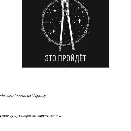
...
дением России на Украину, ...
т мою душу священным трепетом – ...