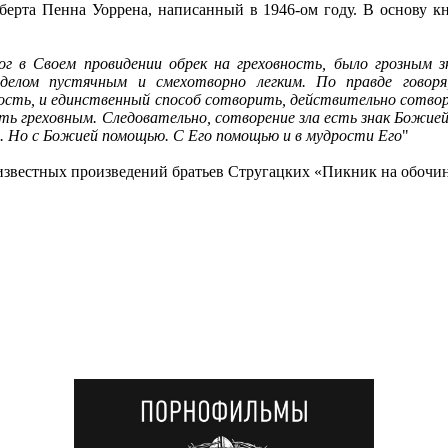
берта Пенна Уоррена, написанный в 1946-ом году. В основу к
ог в Своем провидении обрек на греховность, было грозным 
делом пустячным и смехотворно легким. По правде говоря
сть, и единственный способ сотворить, действительно сотвори
ь греховным. Следовательно, сотворение зла есть знак Божией
а. Но с Божией помощью. С Его помощью и в мудрости Его
"
звестных произведений братьев Стругацких «Пикник на обочине