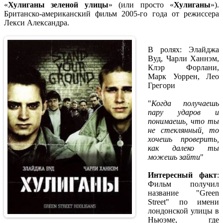
«
Хулиганы зеленой улицы
» (или просто «
Хулиганы
»).
Британско-американский фильм 2005-го года от режиссера
Лекси Александра.
В ролях: Элайджа
Вуд, Чарли Ханнэм,
Клэр Форлани,
Марк Уоррен, Лео
Грегори
"
Когда получаешь
пару ударов и
понимаешь, что ты
не стеклянный, то
хочешь проверить,
как далеко ты
можешь зайти
"
Интересный факт
:
Фильм получил
название "Green
Street" по имени
лондонской улицы в
Ньюэме, где