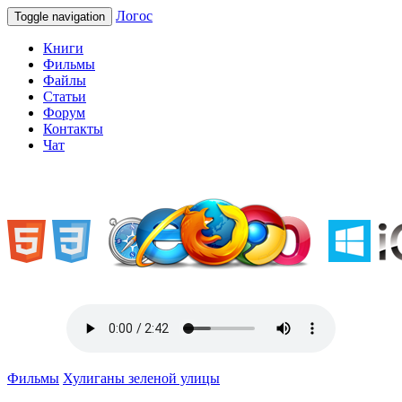
Логос
Toggle navigation
Книги
Фильмы
Файлы
Статьи
Форум
Контакты
Чат
«Welcome to Ukraine»
Фильмы
Хулиганы зеленой улицы