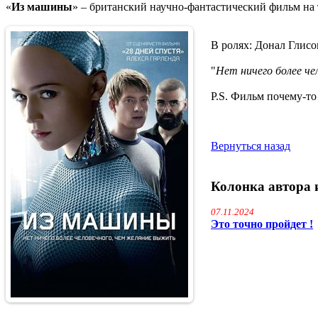
«
Из машины
» – британский научно-фантастический фильм на 
В ролях: Донал Глисо
"
Нет ничего более ч
P.S. Фильм почему-то
Вернуться назад
Колонка автора 
07.11.2024
Это точно пройдет !