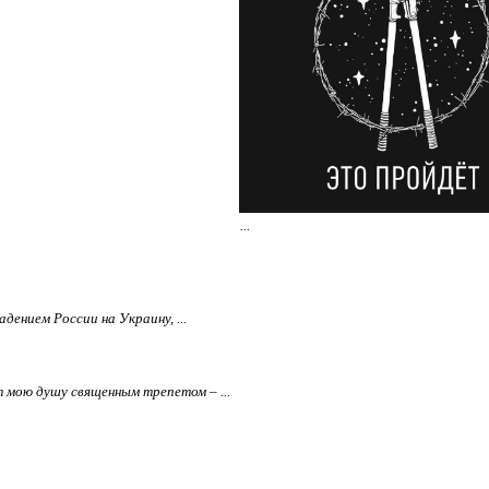
...
дением России на Украину, ...
т мою душу священным трепетом – ...