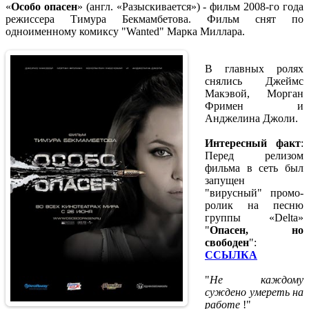
«
Особо опасен
» (англ. «Разыскивается») - фильм 2008-го года
режиссера Тимура Бекмамбетова. Фильм снят по
одноименному комиксу "Wanted" Марка Миллара.
В главных ролях
снялись Джеймс
Макэвой, Морган
Фримен и
Анджелина Джоли.
Интересный факт
:
Перед релизом
фильма в сеть был
запущен
"вирусный" промо-
ролик на песню
группы «Delta»
"
Опасен, но
свободен
":
ССЫЛКА
"
Не каждому
суждено умереть на
работе
!"