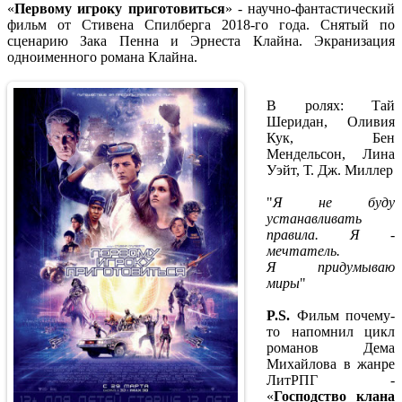
«
Первому игроку приготовиться
» - научно-фантастический
фильм от Стивена Спилберга 2018-го года. Снятый по
сценарию Зака Пенна и Эрнеста Клайна. Экранизация
одноименного романа Клайна.
В ролях: Тай
Шеридан, Оливия
Кук, Бен
Мендельсон, Лина
Уэйт, Т. Дж. Миллер
"
Я не буду
устанавливать
правила. Я -
мечтатель.
Я придумываю
миры
"
P.S.
Фильм почему-
то напомнил цикл
романов Дема
Михайлова в жанре
ЛитРПГ -
«
Господство клана