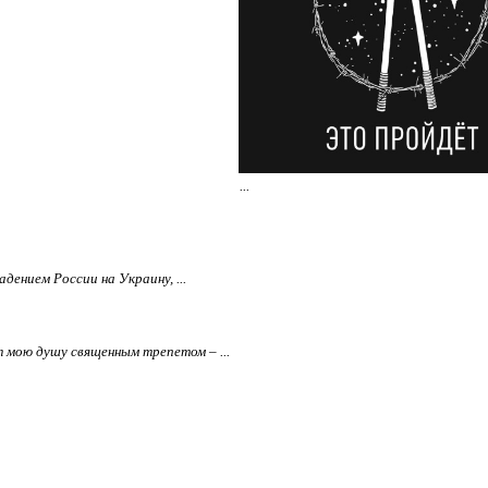
...
дением России на Украину, ...
т мою душу священным трепетом – ...