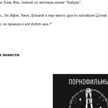
ера Хань Янь, снятый по мотивам аниме "Кайдзи".
ас, Ли Ифэн, Чжоу Дунъюй и еще много других китайцев
, но правила в ней будут мои !
"
и новости