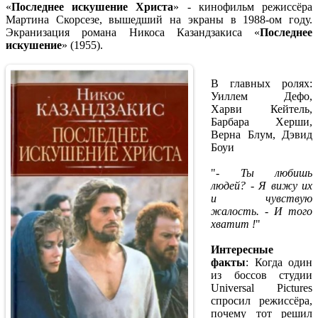
«
Последнее искушение Христа
» - кинофильм режиссёра
Мартина Скорсезе, вышедший на экраны в 1988-ом году.
Экранизация романа Никоса Казандзакиса «
Последнее
искушение
» (1955).
В главных ролях:
Уиллем Дефо,
Харви Кейтель,
Барбара Херши,
Верна Блум, Дэвид
Боуи
"
- Ты любишь
людей? - Я вижу их
и чувствую
жалость. - И того
хватит !
"
Интересные
факты
: Когда один
из боссов студии
Universal Pictures
спросил режиссёра,
почему тот решил