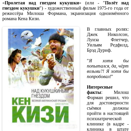
«
Пролетая над гнездом кукушки
» (или - "
Полёт над
гнездом кукушки
") - художественный фильм 1975-го года от
режиссёра Милоша Формана, экранизация одноимённого
романа Кена Кизи.
В главных ролях:
Джек Николсон,
Луиза Флетчер,
Уильям Редфилд,
Брэд Дуриф.
"
Я хотя бы
попытался, да, чёрт
возьми?! Я хотя бы
попробовал!
"
Интересные
факты
: Милош
Форман решил, что
для достоверности
съёмки должны
пройти в настоящей
психиатрической
клинике (в кадре -
клиника в штате