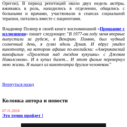
Орегон). В период репетиций около двух недель актёры,
вживаясь в роль, находились в отделении, общались с
больными и врачами, участвовали в сеансах социальной
терапии, питались вместе с пациентами.
Владимир Познер в своей книге воспоминаний «
Прощание с
иллюзиями
» пишет следующее: "
В 1977-ом году меня впервые
выпустили за рубеж, в Венгрию. Помню, был чудный
солнечный день, я гулял вдоль Дуная. И вдруг увидел
кинотеатр, на котором афиша по-английски: «Американский
кинофильм «Пролетая над гнездом кукушки» с Джеком
Николсоном». И я купил билет... И этот фильм перевернул
мою жизнь. Я вышел из кинотеатра другим человеком.
"
Вернуться назад
Колонка автора и новости
07.11.2024
Это точно пройдет !