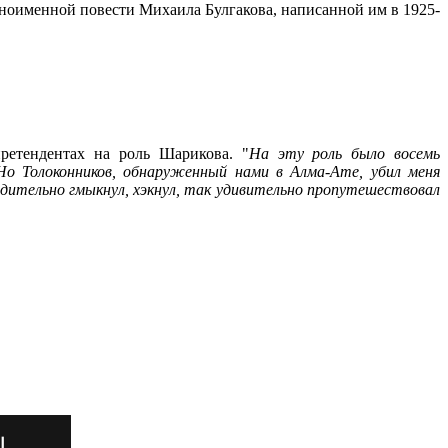
дноименной повести Михаила Булгакова, написанной им в 1925-
ретендентах на роль Шарикова. "
На эту роль было восемь
Но Толоконников, обнаруженный нами в Алма-Ате, убил меня
едительно гмыкнул, хэкнул, так удивительно пропутешествовал