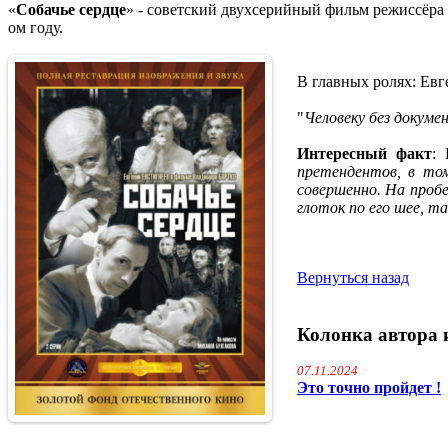
«
Собачье сердце
» - советский двухсерийный фильм режиссёра
ом году.
В главных ролях: Ев
"
Человеку без докум
Интересный факт
:
претендентов, в то
совершенно. На пробе
глоток по его шее, т
Вернуться назад
Колонка автора 
07.11.2024
Это точно пройдет !