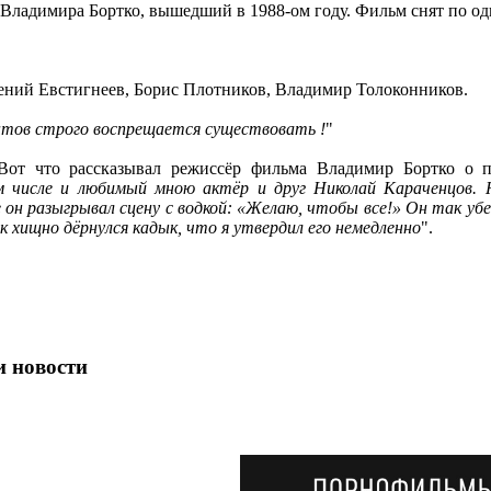
 Владимира Бортко, вышедший в 1988-ом году. Фильм снят по о
гений Евстигнеев, Борис Плотников, Владимир Толоконников.
ентов строго воспрещается существовать !
"
 Вот что рассказывал режиссёр фильма Владимир Бортко о п
м числе и любимый мною актёр и друг Николай Караченцов. 
 он разыгрывал сцену с водкой: «Желаю, чтобы все!» Он так уб
ак хищно дёрнулся кадык, что я утвердил его немедленно
".
и новости