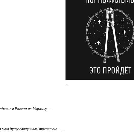
...
дением России на Украину, ...
т мою душу священным трепетом – ...